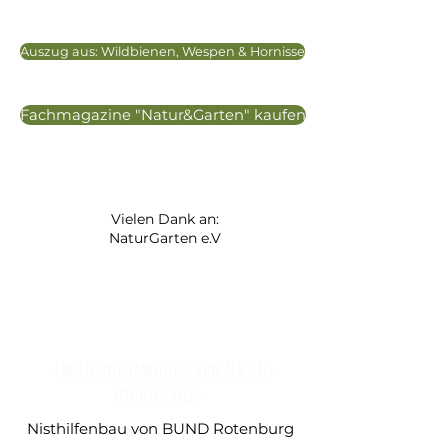
Auszug aus: Wildbienen, Wespen & Hornisse
Fachmagazine "Natur&Garten" kaufen
Vielen Dank an:
NaturGarten e.V
Gefährdete Wildbienen
-Fakten und Praktisches von Sek I bis
Seniorenheim-
Nisthilfenbau von BUND Rotenburg