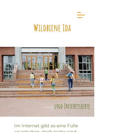
Wildbiene Ida
Wissen für Sek i + II
Hier findest du fachlich geprüfte
Informationen rund um
Wildbienen und Natur –
verständlich, korrekt und
dennoch leicht zugänglich.
und Interessierte
Im Internet gibt es eine Fülle
an Inhalten, doch leider sind