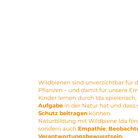
ökologische Zu
mit Vorlagen 
Nachhaltigkeit – i
Materiallisten.
Biologieunterrich
Wildbienen sind unverzichtbar für 
Pflanzen – und damit für unsere Er
Kinder lernen durch Ida spielerisch
Aufgabe
in der Natur hat und dass
Schutz beitragen
können.
Naturbildung mit Wildbiene Ida förd
sondern auch
Empathie
,
Beobacht
Verantwortungsbewusstsein.