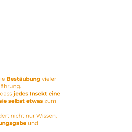
sammenhänge und
zum Ausdrucken und
deal für den
Vertiefe
t oder Projektwochen.
ökologi
Nachhalti
Biologie
die
Bestäubung
vieler
nährung.
, dass
jedes Insekt eine
sie selbst etwas
zum
ert nicht nur Wissen,
ungsgabe
und