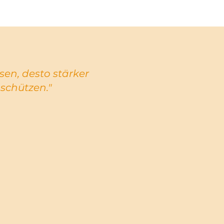
sen, desto stärker
 schützen."